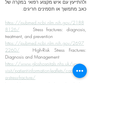
ולהתייעץ עם איש מקצוע רפואי במקרה של 
כאב מתמשך או תסמינים חריגים.
https://pubmed.ncbi.nlm.nih.gov/2188
8126/
    Stress fractures: diagnosis, 
treatment, and prevention
https://pubmed.ncbi.nlm.nih.gov/2697
2260/
   High-Risk Stress Fractures: 
Diagnosis and Management
https://www.gloshospitals.nhs.uk/your-
visit/patient-information-leaflets/caring-for-
a-stress-fracture/
https://www.nyp.org/orthopedics/colum
bia-orthopedics/bone-fractures/stress-
fractures
https://www.aafp.org/pubs/afp/issues/
2011/0101/p39.html