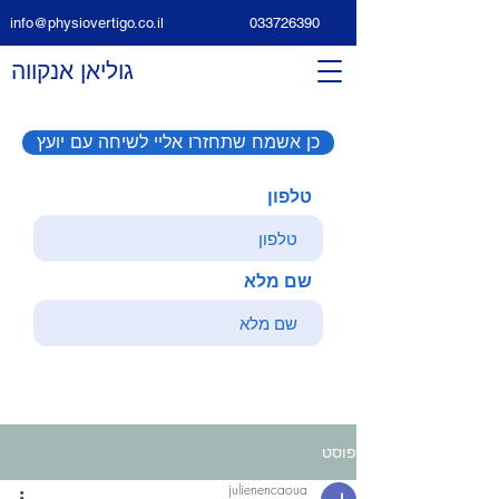
info@physiovertigo.co.il
033726390
גוליאן אנקווה
כן אשמח שתחזרו אליי לשיחה עם יועץ
טלפון
שם מלא
פוסט
julienencaoua