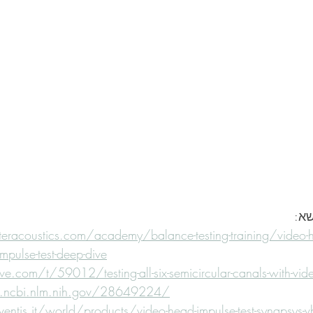
שא:
eracoustics.com/academy/balance-testing-training/video-h
mpulse-test-deep-dive
.com/t/59012/testing-all-six-semicircular-canals-with-vide
.ncbi.nlm.nih.gov/28649224/
ntis.it/world/products/video-head-impulse-test-synapsys-vh