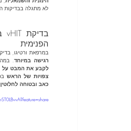
הימנית והשמאלית
לא מתגלה בבדיקות הר
הפנימית
במרפאת ורטיגו, בדיק
רגישה במיוחד
. במהל
לקבע את המבט על נ
צפויות של הראש
 בכ
כאב ובטוחה לחלוטין
,
rST0LBvvA?feature=share