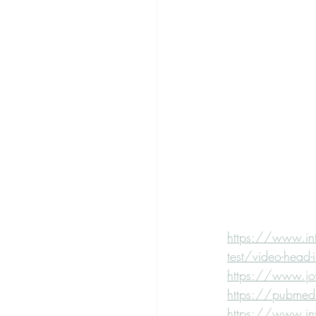
https://www.int
test/video-head-i
https://www.jove
https://pubmed
https://www.inve