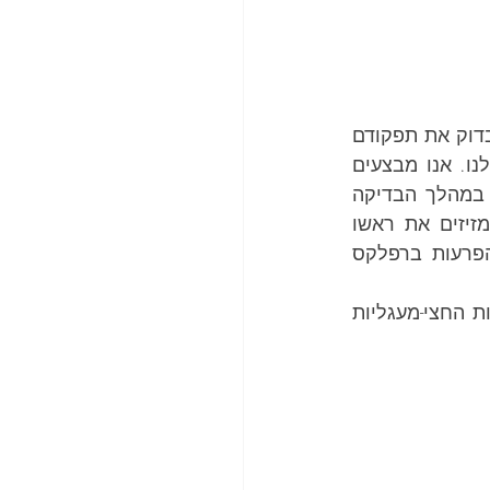
בדיקת vHIT (Video Head Impulse Test) היא בדיקה מהירה ולא פולשנית שנועדה לבדוק את תפקודם 
התקין של התעלות החצי-מעגליות באוזן הפנימית, האחראיות על שיווי המשקל שלנו. אנו מבצעים 
את הבדיקה במרפאה שלנו בתל אביב באמצעות משקפיים מיוחדים עם מצלמה. במהלך הבדיקה 
המטופל מתבקש להתמקד בנקודת אור, בעוד שהפיזיותרפיסט או רופא א.א.ג. מזיזים את ראשו 
בתנועות מהירות ומדויקות. המטרה היא לבחון את תנועות העיניים כדי לזהות הפרעות ברפלקס 
בבדיקה זו אנו "מעמידים למבחן" את האוזן הפנימית – ובודקים את תגובת התעלות החצי-מעגליות 