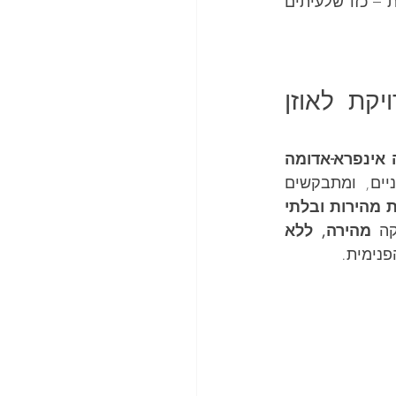
, מה שעשוי להעיד על פגיעה חד-צדדית במערכת הווסטיבולרית – כזו שלעיתים 
בדיקת vHIT במרפאת ורטיגו – בדיקה פשוטה ומדויקת לאוזן 
משקפיים מיוחדים עם מצלמה אינפרא-אדומה 
ים, ומתבקשים 
תנועות מהירות ובלתי 
קה 
מהירה, ללא 
פנימית.