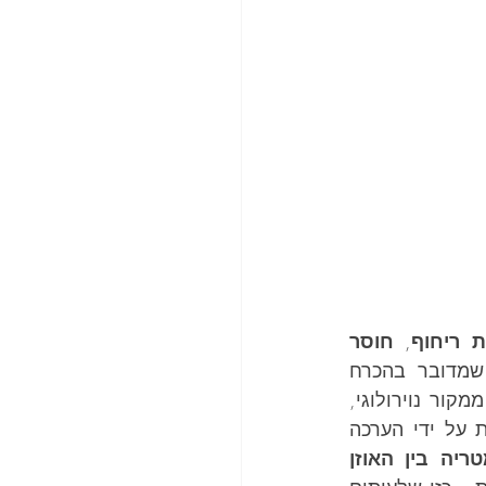
 ריחוף
, 
חוסר 
 – בלי שמדובר בהכרח 
. תסמינים אלה, שלרוב אינם נובעים ממקור נוירולוגי, 
 מסייעת לחדד את התמונה הקלינית על ידי הערכה 
אי-סימטריה בין האוזן 