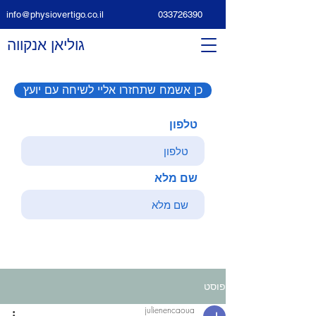
info@physiovertigo.co.il
033726390
גוליאן אנקווה
כן אשמח שתחזרו אליי לשיחה עם יועץ
טלפון
שם מלא
פוסט
julienencaoua