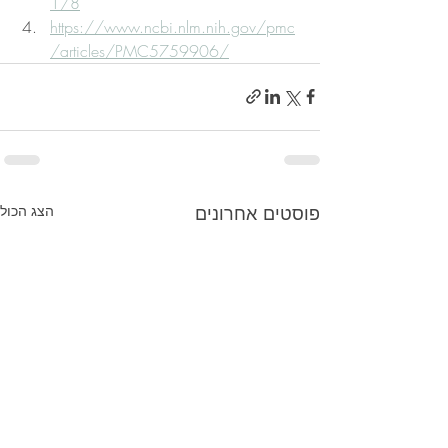
1/8
https://www.ncbi.nlm.nih.gov/pmc
/articles/PMC5759906/
פוסטים אחרונים
הצג הכול