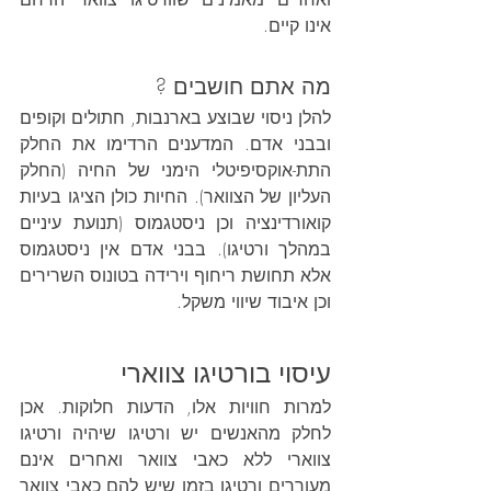
אינו קיים.
מה אתם חושבים ?
להלן ניסוי שבוצע בארנבות, חתולים וקופים 
ובבני אדם. המדענים הרדימו את החלק 
התת-אוקסיפיטלי הימני של החיה (החלק 
העליון של הצוואר). החיות כולן הציגו בעיות 
קואורדינציה וכן ניסטגמוס (תנועת עיניים 
במהלך ורטיגו). בבני אדם אין ניסטגמוס 
אלא תחושת ריחוף וירידה בטונוס השרירים 
וכן איבוד שיווי משקל.
עיסוי בורטיגו צווארי
למרות חוויות אלו, הדעות חלוקות. אכן 
לחלק מהאנשים יש ורטיגו שיהיה ורטיגו 
צווארי ללא כאבי צוואר ואחרים אינם 
מעוררים ורטיגו בזמן שיש להם כאבי צוואר 