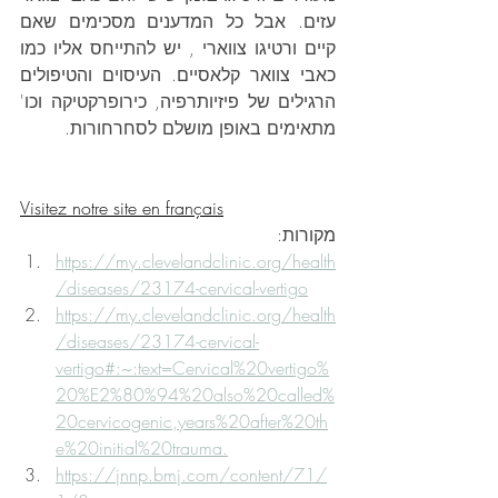
עזים. אבל כל המדענים מסכימים שאם 
קיים ורטיגו צווארי , יש להתייחס אליו כמו 
כאבי צוואר קלאסיים. העיסוים והטיפולים 
הרגילים של פיזיותרפיה, כירופרקטיקה וכו' 
מתאימים באופן מושלם לסחרחורות. 
Visitez notre site en français
מקורות:
https://my.clevelandclinic.org/health
/diseases/23174-cervical-vertigo
https://my.clevelandclinic.org/health
/diseases/23174-cervical-
vertigo#:~:text=Cervical%20vertigo%
20%E2%80%94%20also%20called%
20cervicogenic,years%20after%20th
e%20initial%20trauma.
https://jnnp.bmj.com/content/71/