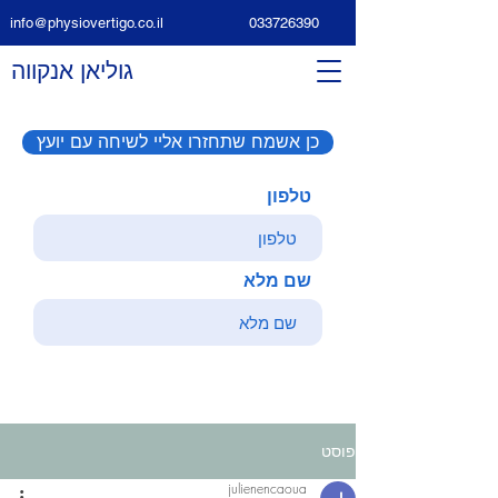
info@physiovertigo.co.il
033726390
גוליאן אנקווה
כן אשמח שתחזרו אליי לשיחה עם יועץ
טלפון
שם מלא
פוסט
julienencaoua