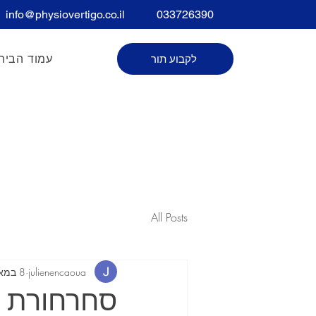
info@physiovertigo.co.il
033726390
עמוד הבית
לקבוע תור
שם מלא
All Posts
julienencaoua
8 במאי 2023
סחרחורת ו