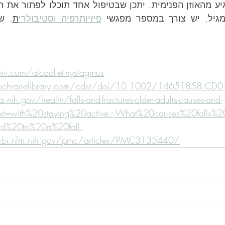
מגיל, יש צורך במספר מפגשי 
פיזיותרפיה וסטיבולרי
ת
viv.com/alcool-et-nystagmus
ochranelibrary.com/cdsr/doi/10.1002/14651858.CD01
nih.gov/health/falls-and-fractures-older-adults-causes-and-
text=with%20staying%20active.-,What%20causes%20falls%
ad%20to%20a%20fall.
cbi.nlm.nih.gov/pmc/articles/PMC3135440/