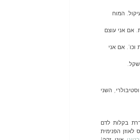
יקול. המוח 
. אם אני עוצם 
כו'. אם אני 
שקל.
ישנן שתי סיבות מדוע אלכוהול גורם לסחרחורת ואיבוד שיווי משקל. הראשון הוא וסטיבולרי, השני 
אלכוהול מורכב ממולקולה הנקראת אתנול. מולקולה זו כל כך קטנה שהיא חודרת בקלות לדם 
ולאיברים רבים בגוף (מסיבה זו אלכוהול אסור לחלוטין בנשים הרות). אתנול נכנס לאוזן הפנימית 
רטיגו
 אינו זהה! 