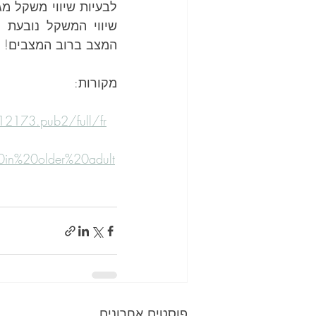
שיווי המשקל נובעת 
המצב ברוב המצבים!
מקורות:
2173.pub2/full/fr
20in%20older%20adult
פוסטים אחרונים