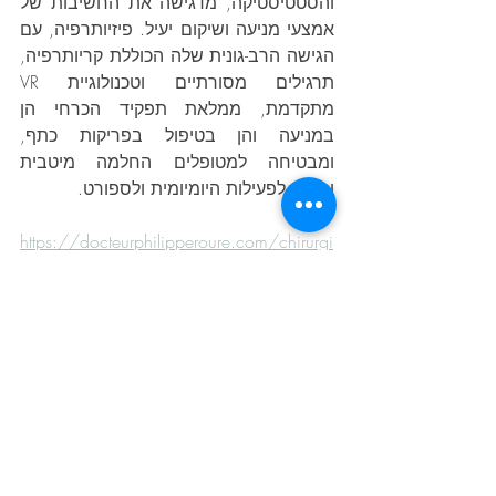
והסטטיסטיקה, מדגישה את החשיבות של 
אמצעי מניעה ושיקום יעיל. פיזיותרפיה, עם 
הגישה הרב-גונית שלה הכוללת קריותרפיה, 
תרגילים מסורתיים וטכנולוגיית VR 
מתקדמת, ממלאת תפקיד הכרחי הן 
במניעה והן בטיפול בפריקות כתף, 
ומבטיחה למטופלים החלמה מיטבית 
וחזרה לפעילות היומיומית ולספורט.
https://docteurphilipperoure.com/chirurgi
e-epaule/luxation-epaule/
https://institut-main.fr/luxation-recente-de-
lepaule/
https://www.clinique-
drouot.com/fiche_pathologie/luxation-
depaule/
https://www.cedars-sinai.org/health-
library/diseases-and-
conditions/s/shoulder-dislocation.html