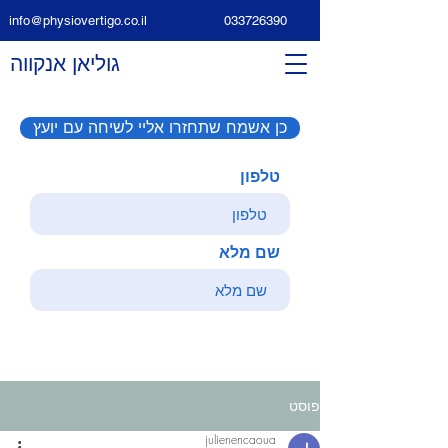
info@physiovertigo.co.il
033726390
גוליאן אנקווה
כן אשמח שתחזרו אליי לשיחה עם יועץ
טלפון
שם מלא
פוסט
julienencaoua